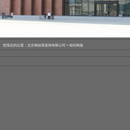
您现在的位置：
北京铜创美装饰有限公司
> 组织构架