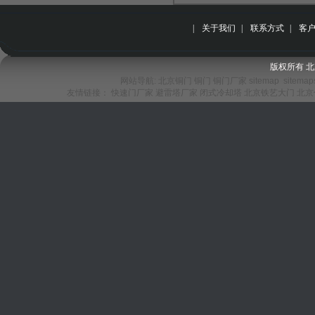
|
关于我们
|
联系方式
|
客
版权所有 
网站导航:
北京铜门
铜门
铜门厂家
sitemap
sitemap
友情链接：
快速门厂家
避雷塔厂家
闭式冷却塔
北京铁艺大门
北京