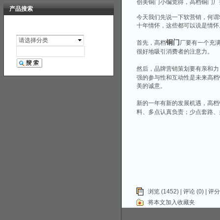
创美铜门小编觉得，高档铜门厂
产品搜索
今天我们先说一下软营销，何谓
十年情怀，这些都可以说是情怀
请选择分类
铜门
首先，高档
厂要有一个充满
很好地吸引消费者的注意力。
然后，品牌营销策划要有亲和力
强的参与性和互动性是未来高档
美的诚意。
新的一年有新的发展机遇，高档
料、多点认真负责；少点套路、
浏览 (1452) |
评论
(0) | 评分
将本文加入收藏夹