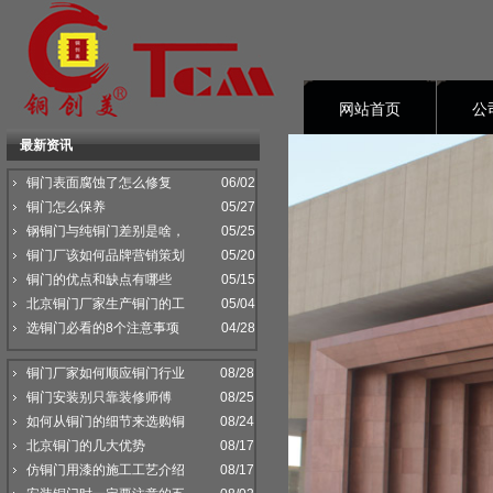
网站首页
公
最新资讯
资料下载
铜门表面腐蚀了怎么修复
06/02
铜门怎么保养
05/27
钢铜门与纯铜门差别是啥，
05/25
铜门厂该如何品牌营销策划
05/20
铜门的优点和缺点有哪些
05/15
北京铜门厂家生产铜门的工
05/04
选铜门必看的8个注意事项
04/28
铜门厂家如何顺应铜门行业
08/28
铜门安装别只靠装修师傅
08/25
如何从铜门的细节来选购铜
08/24
北京铜门的几大优势
08/17
仿铜门用漆的施工工艺介绍
08/17