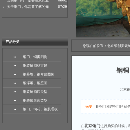
安装铜门时一定要注意的五
08/02
关于铜门，你需要了解的知
07/29
产品分类
您现在的位置：
北京铜创美装
铜门、铜窗图例
铜装饰园林古建
钢铜
铜幕墙、铜穹顶图例
铜浮雕、铜壁画
北京铜
铜装饰酒店类型
铜装饰居家类型
摘要：
钢铜门和纯铜门区别
铜门、铜花、铜肌理板
北京铜门
在
进行购买的时候，