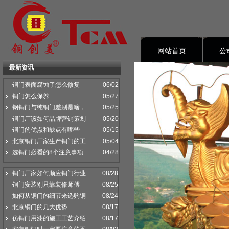
网站首页
公
最新资讯
资料下载
铜门表面腐蚀了怎么修复
06/02
铜门怎么保养
05/27
钢铜门与纯铜门差别是啥，
05/25
铜门厂该如何品牌营销策划
05/20
铜门的优点和缺点有哪些
05/15
北京铜门厂家生产铜门的工
05/04
选铜门必看的8个注意事项
04/28
铜门厂家如何顺应铜门行业
08/28
铜门安装别只靠装修师傅
08/25
如何从铜门的细节来选购铜
08/24
北京铜门的几大优势
08/17
仿铜门用漆的施工工艺介绍
08/17