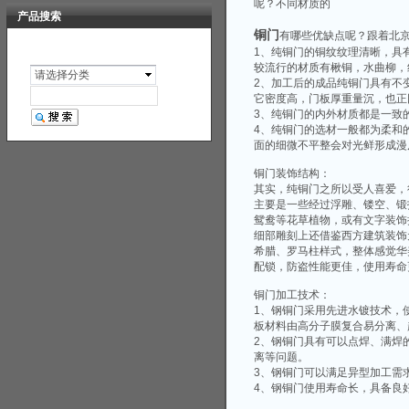
呢？不同材质的
产品搜索
铜门
有哪些优缺点呢？跟着北
1、纯铜门的铜纹纹理清晰，具
较流行的材质有楸铜，水曲柳，
请选择分类
2、加工后的成品纯铜门具有不
它密度高，门板厚重量沉，也正
3、纯铜门的内外材质都是一致
4、纯铜门的选材一般都为柔和
面的细微不平整会对光鲜形成漫
铜门装饰结构：
其实，纯铜门之所以受人喜爱，
主要是一些经过浮雕、镂空、锻
鸳鸯等花草植物，或有文字装饰
细部雕刻上还借鉴西方建筑装饰
希腊、罗马柱样式，整体感觉华
配锁，防盗性能更佳，使用寿命
铜门加工技术：
1、钢铜门采用先进水镀技术，
板材料由高分子膜复合易分离、
2、钢铜门具有可以点焊、满焊
离等问题。
3、钢铜门可以满足异型加工需
4、钢铜门使用寿命长，具备良