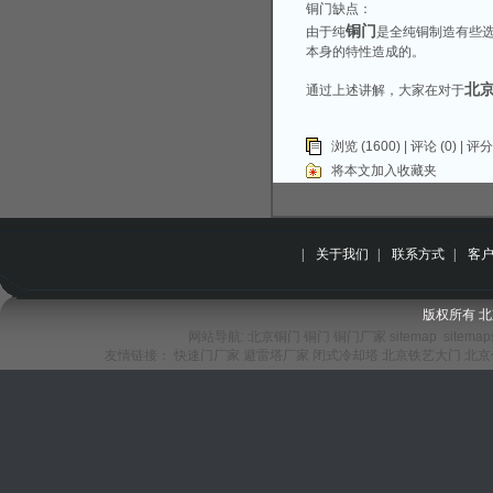
铜门缺点：
铜门
由于纯
是全纯铜制造有些
本身的特性造成的。
北
通过上述讲解，大家在对于
浏览 (1600) |
评论
(0) | 评分
将本文加入收藏夹
|
关于我们
|
联系方式
|
客
版权所有 
网站导航:
北京铜门
铜门
铜门厂家
sitemap
sitemap
友情链接：
快速门厂家
避雷塔厂家
闭式冷却塔
北京铁艺大门
北京